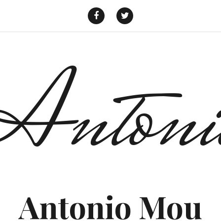
f
t
Antoni
Antonio Mou