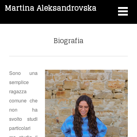
Martina Aleksandrovska
Biografia
Sono una
semplice
ragazza
comune che
non ha
svolto studi
particolari