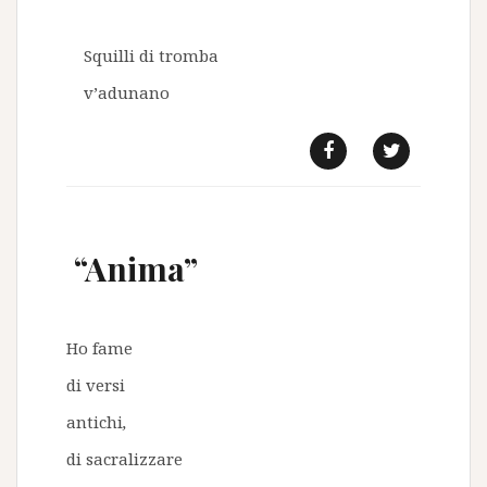
Squilli di tromba
v’adunano
f
t
“Anima”
Ho fame
di versi
antichi
,
di sacralizzare