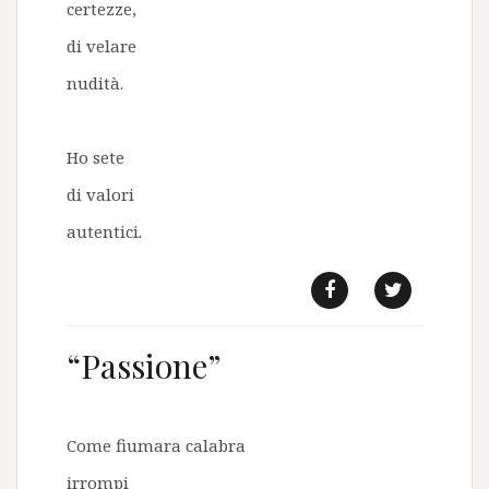
certezze,
di velare
nudità.
Ho sete
di valori
autentici
.
f
t
“Passione”
Come fiumara calabra
irrompi