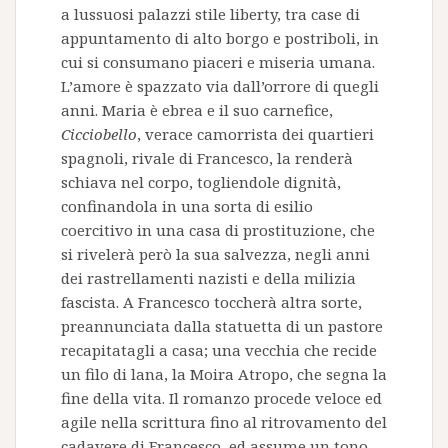
a lussuosi palazzi stile liberty, tra case di
appuntamento di alto borgo e postriboli, in
cui si consumano piaceri e miseria umana.
L’amore è spazzato via dall’orrore di quegli
anni. Maria è ebrea e il suo carnefice,
Cicciobello
, verace camorrista dei quartieri
spagnoli, rivale di Francesco, la renderà
schiava nel corpo, togliendole dignità,
confinandola in una sorta di esilio
coercitivo in una casa di prostituzione, che
si rivelerà però la sua salvezza, negli anni
dei rastrellamenti nazisti e della milizia
fascista. A Francesco toccherà altra sorte,
preannunciata dalla statuetta di un pastore
recapitatagli a casa; una vecchia che recide
un filo di lana, la Moira Atropo, che segna la
fine della vita. Il romanzo procede veloce ed
agile nella scrittura fino al ritrovamento del
cadavere di Francesco, ed assume un tono