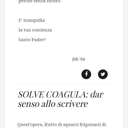
perché senza futuro.
E’ tranquilla
la tua coscienza
Santo Padre?
feb.’94
f
t
SOLVE COAGULA: dar
senso allo scrivere
Quest’opera, frutto di squarci folgoranti di