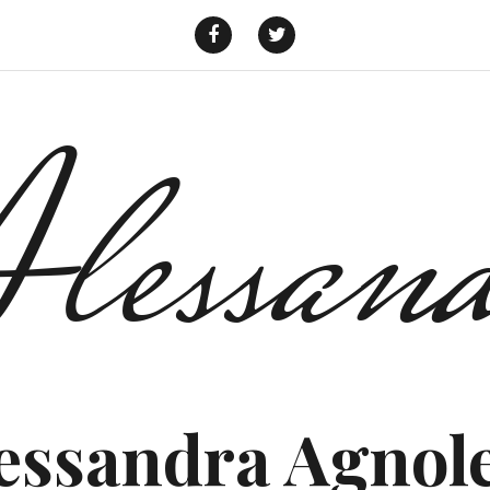
f
t
lessand
essandra Agnole