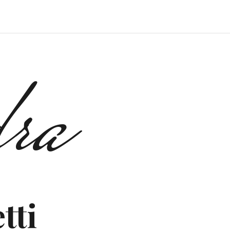
ra
tti