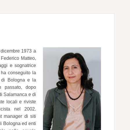
 4 dicembre 1973 a
i Federico Matteo,
aggi e sognatrice
, ha conseguito la
à di Bologna e la
In passato, dopo
di Salamanca e di
e locali e riviste
icista nel 2002.
nt manager di siti
 di Bologna ed enti